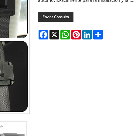
automóvil.Fácilmente para la instalación y la .....
Enviar Consulta
Facebook
X
WhatsApp
Pinterest
LinkedIn
Share