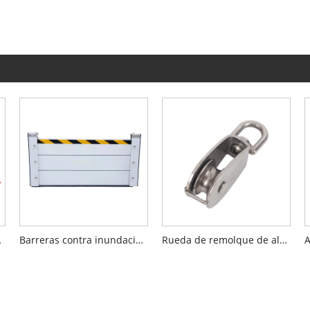
ástico ABS
Barreras contra inundaciones de agua para puertas
Rueda de remolque de alambre de alambre de bloque de doble polea giratoria