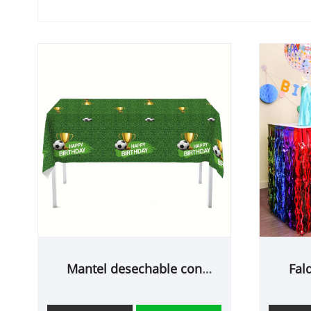
Mantel desechable con
Fal
decoraciones para fiestas de
fútbol