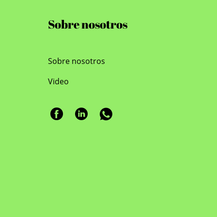
de enca
cocina.
Sobre nosotros
12 pulga
pulgada
para ho
Sobre nosotros
generos
amplia 
Video
manos. 
por un e
bies ne
práctico
fácilme
empaque
acolcha
una sen
la segu
con el u
guante 