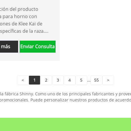
no de flores rosas
ción del producto
 para horno con
iones de Klee Kai de
specíficas de la raza.
amos nuestro guante de
rande, grueso y
r más
Enviar Consulta
te al calor, para mano
, una herramienta
nsable para cualquier
ta culinario. Este guante
<
1
2
3
4
5
...
55
>
con capas de protección
da en ambos lados, lo
la fábrica Shinny. Como uno de los principales fabricantes y prove
nda una excelente
os promocionales. Puede personalizar nuestros productos de acuerd
cia contra el calor
. Adornado con
ciones bellamente
s, añade un toque extra