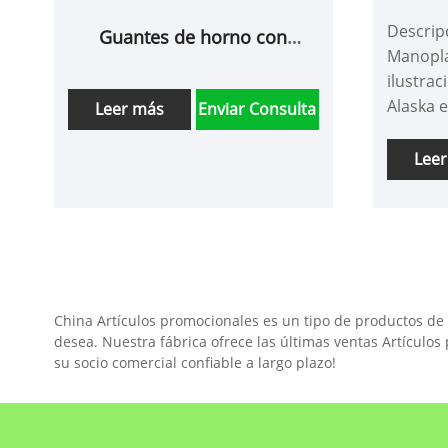
hor
Descrip
Guantes de horno con
Manopla
estampado de leopardo
ilustrac
Alaska e
Leer más
Enviar Consulta
Present
horno g
Lee
resisten
derecha
indispe
entusias
cuenta 
acolcha
China Artículos promocionales es un tipo de productos de 
que bri
desea. Nuestra fábrica ofrece las últimas ventas Artícul
resisten
su socio comercial confiable a largo plazo!
extremo
ilustra
impresa