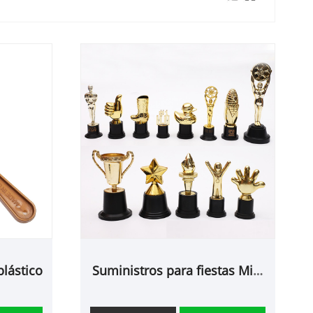
lástico
Suministros para fiestas Mini
trofeo de plástico