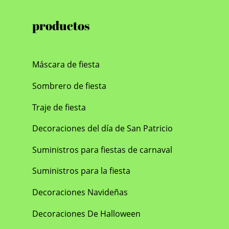
nto a la decoración de tu
 Con aproximadamente
productos
das de largo y 8 1/2
s de ancho, este guante
rno ofrece un ajuste
Máscara de fiesta
o y se adapta a una
gama de tamaños de
Sombrero de fiesta
Su diseño se ve realzado
legante ribete de cinta al
Traje de fiesta
gra, rematado con un
Decoraciones del día de San Patricio
 aro para colgarlo
nte. Recién sacado del
Suministros para fiestas de carnaval
, el proceso de
do puede darle al guante
Suministros para la fiesta
sación rígida, pero tenga
Decoraciones Navideñas
ridad de que se suavizará
so y el lavado. Nuestro
Decoraciones De Halloween
está elaborado con un