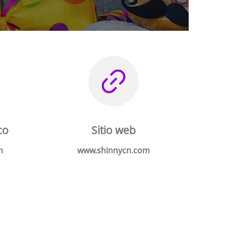
co
Sitio web
m
www.shinnycn.com