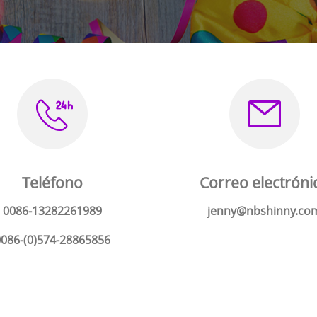
Teléfono
Correo electróni
0086-13282261989
jenny@nbshinny.co
0086-(0)574-28865856