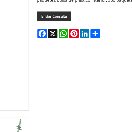
paquetes/bolsa de plástico interior, 360 paquetes
Enviar Consulta
Facebook
X
WhatsApp
Pinterest
LinkedIn
Share