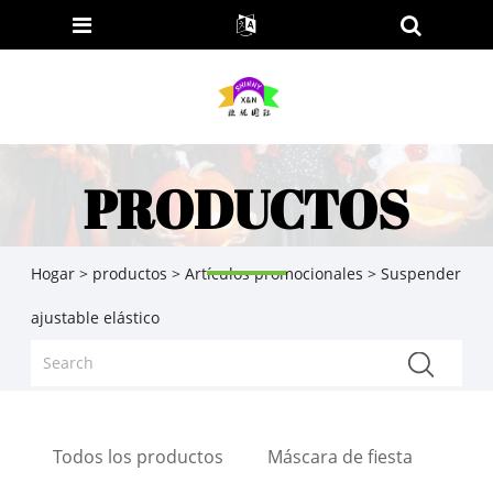
PRODUCTOS
Hogar
>
productos
>
Artículos promocionales
> Suspender
ajustable elástico
Todos los productos
Máscara de fiesta