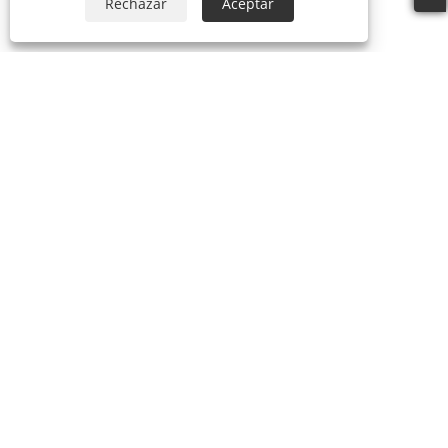
Rechazar
Aceptar
Sobre nosotros
Sobre nosotros
Video
productos
Máscara de fiesta