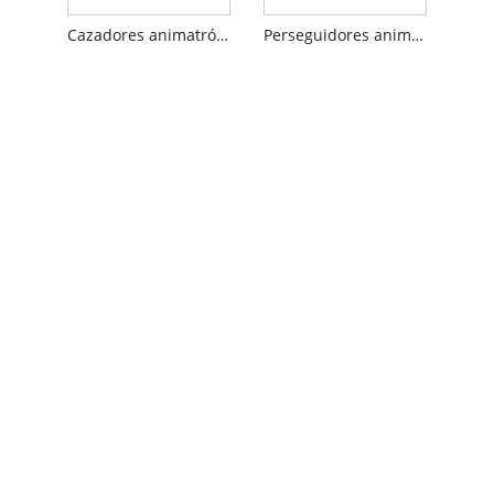
Cazadores animatrónicos de Halloween para fiesta
Perseguidores animatrónicos de Halloween