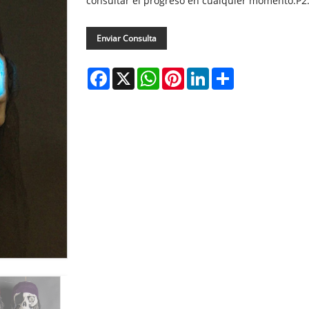
consultar el progreso en cualquier momento.P2: ¿
Enviar Consulta
Facebook
X
WhatsApp
Pinterest
LinkedIn
Share