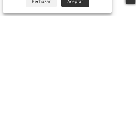
Rechazar
Aceptar
Sobre nosotros
Sobre nosotros
Video
productos
Máscara de fiesta