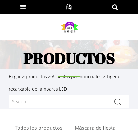
PRODUCTOS
Hogar
>
productos
>
Artículos promocionales
> Ligera
recargable de lámparas LED
Todos los productos
Máscara de fiesta