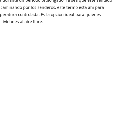
 durante un período prolongado. Ya sea que esté sentado
 caminando por los senderos, este termo está ahí para
peratura controlada. Es la opción ideal para quienes
ividades al aire libre.