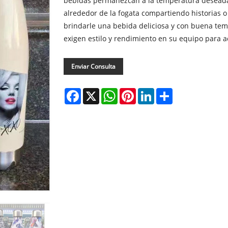
bebidas permanezcan a la temperatura deseada
alrededor de la fogata compartiendo historias o
brindarle una bebida deliciosa y con buena tem
exigen estilo y rendimiento en su equipo para act
Enviar Consulta
Facebook
X
WhatsApp
Pinterest
LinkedIn
Share