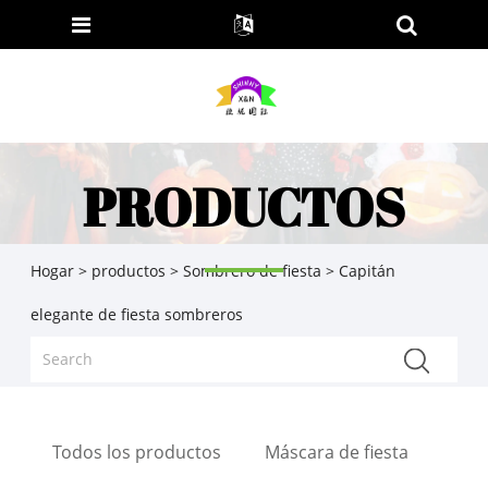
PRODUCTOS
Hogar
>
productos
>
Sombrero de fiesta
> Capitán
elegante de fiesta sombreros
Todos los productos
Máscara de fiesta