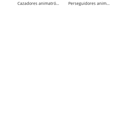
Cazadores animatrónicos de Halloween para fiesta
Perseguidores animatrónicos de Halloween