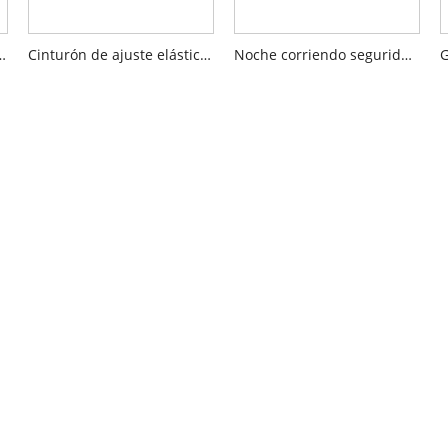
ble reflectante LED
Cinturón de ajuste elástico de seguridad
Noche corriendo seguridad elástica cinturón ajustable elástica