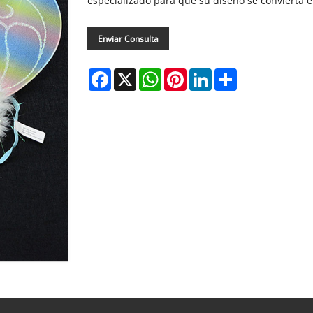
especializado para que su diseño se convierta en
Enviar Consulta
Facebook
X
WhatsApp
Pinterest
LinkedIn
Share