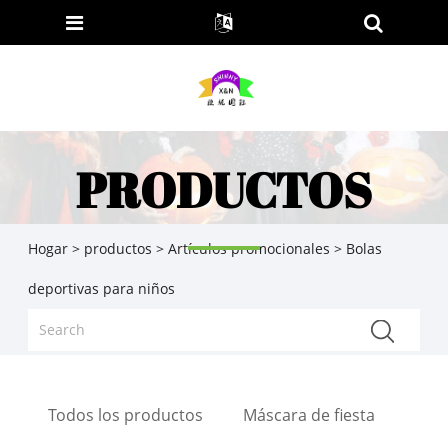
PRODUCTOS
Hogar
>
productos
>
Artículos promocionales
> Bolas
deportivas para niños
Todos los productos
Máscara de fiesta