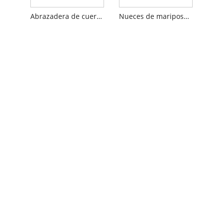
Abrazadera de cuerda de alambre dúplex
Nueces de mariposa de ala larga para aparejar